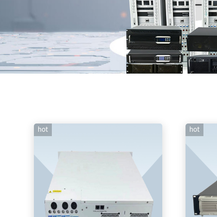
hot
hot