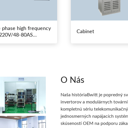
e phase high frequency
Cabinet
20V/48-80AS
hing power
O Nás
Naša históriaBwitt je popredný 
invertorov a modulárnych tovární
kompletnú sériu telekomunikačný
jednosmerných napájacích systémo
skúseností OEM na podporu zákazn