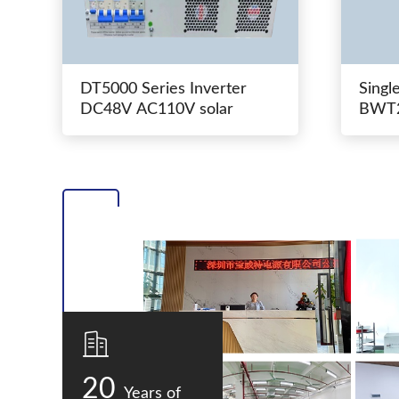
DT5000 Series Inverter
Singl
DC48V AC110V solar
BWT2
switc
20
Years of