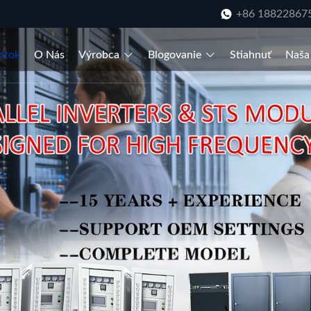
+86 18822867
títok
O Nás
Výrobca
Blogovanie
Stiahnuť
Naša 