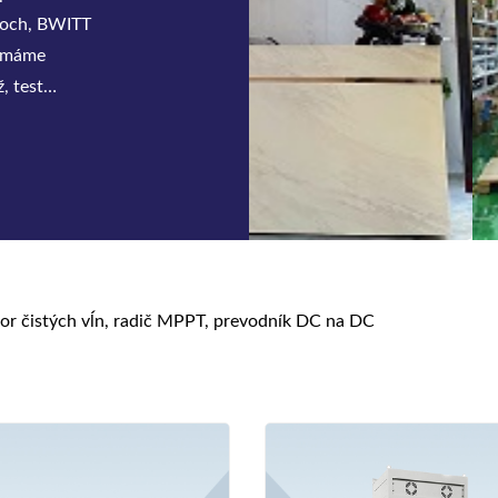
ónoch, BWITT
, máme
, test
tor čistých vĺn, radič MPPT, prevodník DC na DC