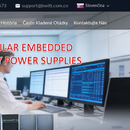
573
support@bwitt.com.cn
Slovenčina
História
Často Kladené Otázky
Kontaktujte Nás