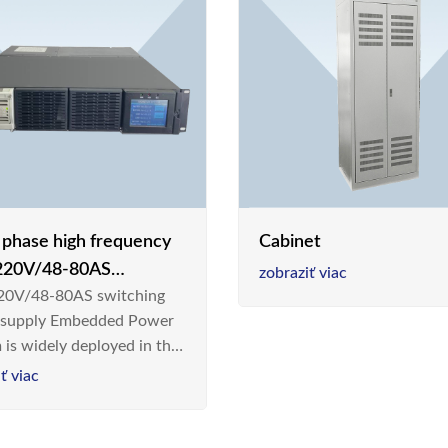
e phase high frequency
Cabinet
20V/48-80AS
zobraziť viac
0V/48-80AS switching
hing power supply
 supply Embedded Power
 is widely deployed in the
m/Industrial environment
ť viac
 a new generation “Green
gy Saving” system,