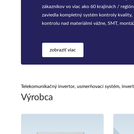
zákazníkov vo viac ako 60 krajinách / regi
zaviedla kompletný systém kontroly kvality
kontrolu nad materiálmi vážne, SMT, montáž
starnutia, kontrola k
zobraziť viac
Telekomunikačný invertor, usmerňovací systém, inver
Výrobca