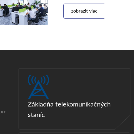
zobraziť viac
Základňa telekomunikačných
com
staníc