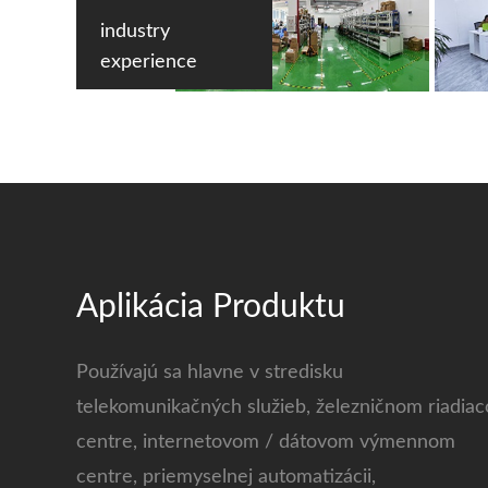
industry
experience
Aplikácia Produktu
Používajú sa hlavne v stredisku
telekomunikačných služieb, železničnom riadia
centre, internetovom / dátovom výmennom
centre, priemyselnej automatizácii,