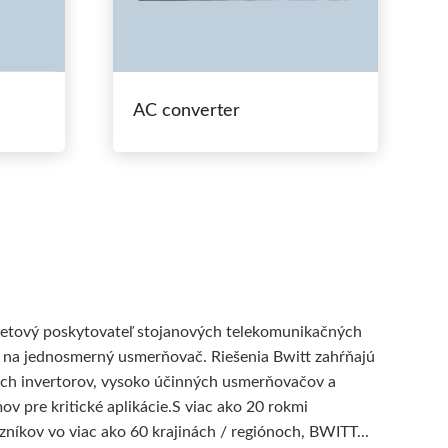
AC converter
svetový poskytovateľ stojanových telekomunikačných
 na jednosmerný usmerňovač. Riešenia Bwitt zahŕňajú
ch invertorov, vysoko účinných usmerňovačov a
v pre kritické aplikácie.S viac ako 20 rokmi
íkov vo viac ako 60 krajinách / regiónoch, BWITT...