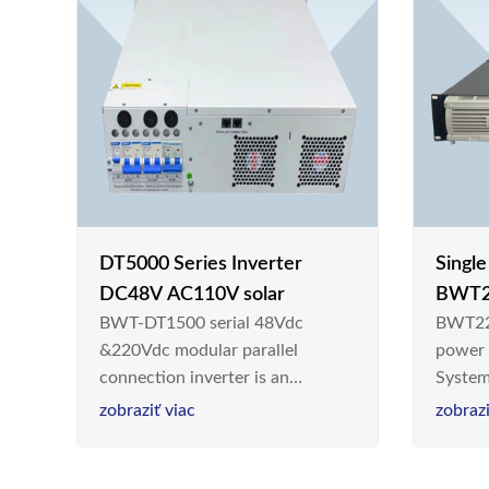
DT5000 Series Inverter
Singl
DC48V AC110V solar
BWT2
BWT-DT1500 serial 48Vdc
BWT22
switc
&220Vdc modular parallel
power
connection inverter is an
System
inversion device that converts
Teleco
zobraziť viac
zobrazi
48V dc/220Vdc power supplied
today,
by communication DC power
& Ener
supply into 220V/50Hz